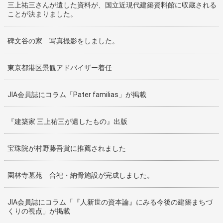
三上祐三さんが遺した資料が、国立近現代建築資料館に収蔵される
ことが決まりました。
碑文谷の家 写真撮影をしました。
東京都港区景観アドバイザー着任
JIA会員誌にコラム「Pater familias」が掲載
『建築家 三上祐三が遺したもの』出版
宝珠院が村野藤吾賞に推薦されました
園林寺墓苑 合祀・納骨施設が完成しました。
JIA会員誌にコラム「『人新世の資本論』にみる今後の建築まちづ
くりの視点」が掲載