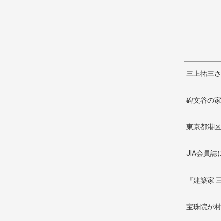
三上祐三さ
碑文谷の家
東京都港区
JIA会員誌に
『建築家 
宝珠院が村