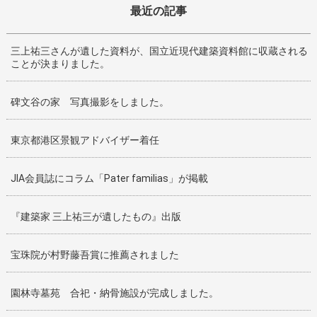
最近の記事
三上祐三さんが遺した資料が、国立近現代建築資料館に収蔵される
ことが決まりました。
碑文谷の家 写真撮影をしました。
東京都港区景観アドバイザー着任
JIA会員誌にコラム「Pater familias」が掲載
『建築家 三上祐三が遺したもの』出版
宝珠院が村野藤吾賞に推薦されました
園林寺墓苑 合祀・納骨施設が完成しました。