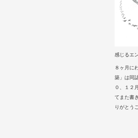
感じるエ
８ヶ月に
築」は同誌
０、１２
てまた書
りがとう