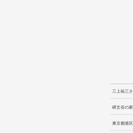
三上祐三さ
碑文谷の家
東京都港区