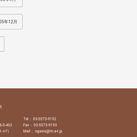
05年12月
画
Tel： 03-5573-9192
5-402
Fax： 03-5573-9193
木４F）
Mail： ogawa@m-a-t.jp