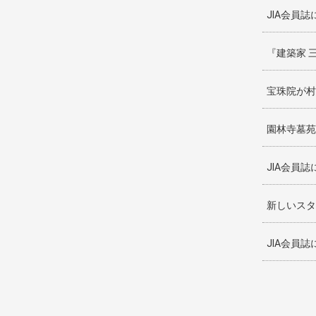
JIA会員誌に
『建築家 
宝珠院が村
園林寺墓苑
JIA会員
新しいスタ
JIA会員