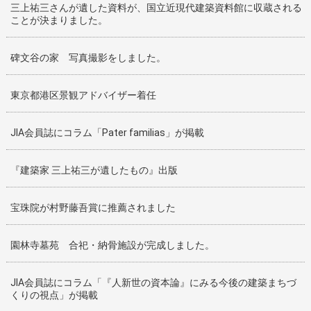
三上祐三さんが遺した資料が、国立近現代建築資料館に収蔵される
ことが決まりました。
碑文谷の家 写真撮影をしました。
東京都港区景観アドバイザー着任
JIA会員誌にコラム「Pater familias」が掲載
『建築家 三上祐三が遺したもの』出版
宝珠院が村野藤吾賞に推薦されました
園林寺墓苑 合祀・納骨施設が完成しました。
JIA会員誌にコラム「『人新世の資本論』にみる今後の建築まちづ
くりの視点」が掲載