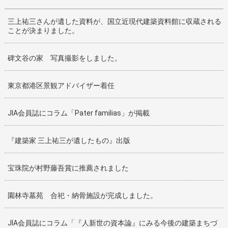
三上祐三さんが遺した資料が、国立近現代建築資料館に収蔵される
ことが決まりました。
碑文谷の家 写真撮影をしました。
東京都港区景観アドバイザー着任
JIA会員誌にコラム「Pater familias」が掲載
『建築家 三上祐三が遺したもの』出版
宝珠院が村野藤吾賞に推薦されました
園林寺墓苑 合祀・納骨施設が完成しました。
JIA会員誌にコラム「『人新世の資本論』にみる今後の建築まちづ