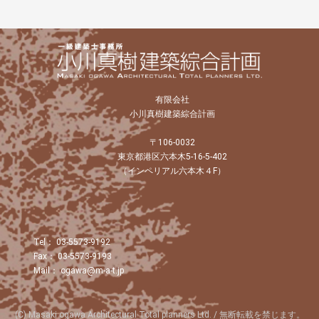
有限会社
小川真樹建築綜合計画
〒106-0032
東京都港区六本木5-16-5-402
（インペリアル六本木４F）
Tel： 03-5573-9192
Fax： 03-5573-9193
Mail： ogawa@m-a-t.jp
(C) Masaki ogawa Architectural Total planners Ltd. / 無断転載を禁じます。