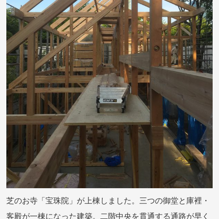
芝のお寺「宝珠院」が上棟しました。三つの御堂と庫裡・
客殿が一棟になった建築。二階中央を貫通する通路が早く